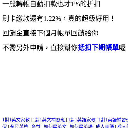
一般轉帳自動扣款也才1%的折扣
刷卡繳款還有1.22%，真的超級好用！
回饋金直接下個月帳單回饋給你
不需另外申請，直接幫你
抵扣下期帳單
喔
1對1英文家教
|
1對1英文補習班
|
1對1英語家教
|
1對1英語補習
假
|
全民英檢
|
多益
|
如何學英文
|
如何學英語
|
成人美語
|
成人