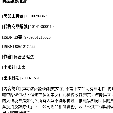
商品訊息描述
:
[商品主貨號]
U100284367
[代售商品編號]
101413600119
[ISBN-13碼]
9789861215525
[ISBN]
9861215522
[作者]
協合國際法
[出版社]
書泉
[出版日期]
2009-12-20
[內容簡介]
(本項為出版商制式文字, 不論下文註明有無附件, 
嘯中應聲倒地，但也許多企業反藉此機會改變體質，逆勢挺立，
的大環境會是如何？所有人莫不繃緊神經。惟無論如何，因應
產投資及證券化」、「公司經營相關實務」及「公共工程與仲
展，略盡棉薄之力。