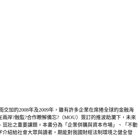
雨交加的2008年及2009年，雖有許多企業在席捲全球的金融海
岸?融監?合作瞭解備忘?（MOU）簽訂的推波助瀾下，未來
、茁壯之重要課題。本書分為「企業併購與資本市場」、「不動
字介紹給社會大眾與讀者，期能對我國財經法制環境之健全發